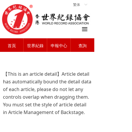
繁体
ꀅ
首頁
ꀇ
關於協會
ꄃ
끀
世界紀錄
ꁡ
首頁
世界紀錄
申報中心
查詢
查詢中心
ꄠ
申報中心
ꂐ
常見問題
ꂀ
【This is an article detail】Article detail
has automatically bound the detail data
聯系我們
ꁘ
of each article, please do not let any
controls overlap when dragging them.
You must set the style of article detail
in Article Management of Backstage.