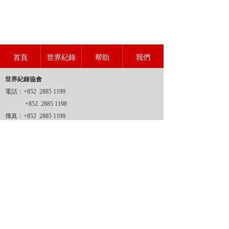
首頁
世界紀錄
帮助
我們
世界紀錄協會
電話：+852 2885 1199
+852 2885 1198
傳真：+852 2885 1199
地址：
香港新界沙田坳背灣街14-24號金豪工業大廈二期6
樓M2室
網址：www.wrahk.org
郵箱：1@wrahk.org
世界紀錄協會
香港登記證號：51007998
世界紀錄協會
香港商標證號：302728701
版權所有 © 世界紀錄協會 (2009-2029)