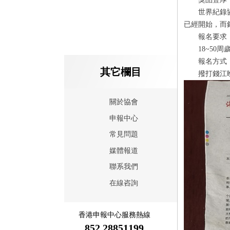
世界紀錄協
已經開始，而
報名要求
18~50
周
報名方式
其它欄目
撥打錢江晚
關於協會
申報中心
常見問題
媒體報道
聯系我們
在線咨詢
香港申報中心服務熱線
852 28851199