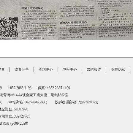
協會
協會公告
查詢中心
申報中心
媒體報道
保护隐私
1199 +852 2885 1198
傳真: +852 2885 1199
坳背灣街14-24號金豪工業大廈二期6樓M2室
g
申報郵箱 : 1@wrahk.org ; 投訴建議郵箱: 2@wrahk.org
證號: 51007998
標證號: 302728701
 (2009-2029)