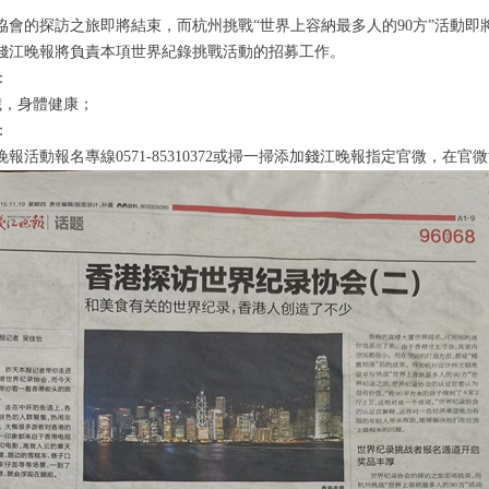
會的探訪之旅即將結束，而杭州挑戰
“
世界上容納最多人的
90
方
”
活動即
錢江晚報將負責本項世界紀錄挑戰活動的招募工作。
：
歲，身體健康；
：
報活動報名專線
0571-85310372
或掃一掃添加錢江晚報指定官微，在官微