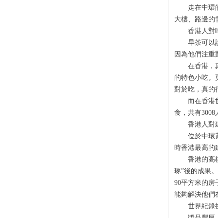
走在中環的街
大樓、路邊的
香港人對吃
早茶可以說是
因為他們注重
在香港，真正
的特色小吃。
對於吃，真的
而在香港世界
食，共有
3008
香港人對建
位於中環黃金
時香港最高的
香港的高樓大
琢
”
後的成果。
90
平方米的房
能夠解決他們
世界紀錄挑
獎品豐厚