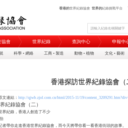
香港的
世界紀錄協會
世界的
紀錄挑戰平台
於協會
世界紀錄
查詢中心
申報中
成就
科學 • 網絡
工商 • 製造
動物 • 植物
文化 • 藝術
香港探訪世界紀錄協會（
香港探訪世界紀錄協會（
原文連結：
http://qjwb.zjol.com.cn/html/2015-11/19/content_3209291.htm?div
界紀錄協會（二）
世界紀錄，香港人創造了不少
怡
帶你走進香港世界紀錄協會，而今天將帶你看一看香港街頭的故事。