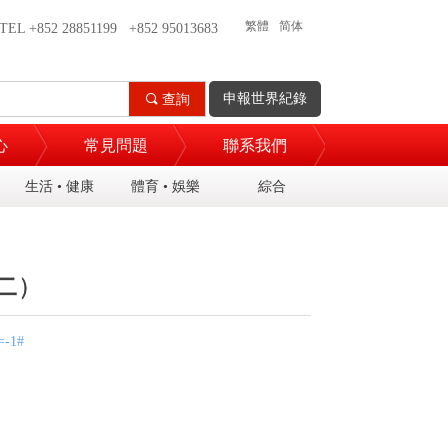
繁體
简体
TEL +852 28851199 +852 95013683
申報世界紀錄
끠
查詢
心
常見問題
聯系我們
生活 • 健康
體育 • 娛樂
綜合
二）
二）
=-1#