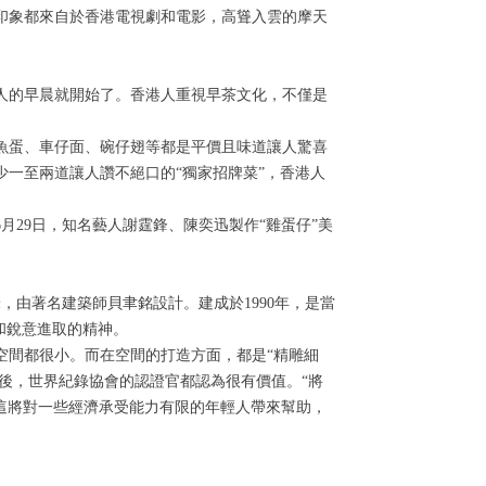
象都來自於香港電視劇和電影，高聳入雲的摩天
的早晨就開始了。香港人重視早茶文化，不僅是
蛋、車仔面、碗仔翅等都是平價且味道讓人驚喜
少一至兩道讓人讚不絕口的
“
獨家招牌菜
”
，香港人
6
月
29
日，知名藝人謝霆鋒、陳奕迅製作
“
雞蛋仔
”
美
米，由著名建築師貝聿銘設計。建成於
1990
年，是當
和銳意進取的精神。
間都很小。而在空間的打造方面，都是
“
精雕細
後，世界紀錄協會的認證官都認為很有價值。
“
將
這將對一些經濟承受能力有限的年輕人帶來幫助，