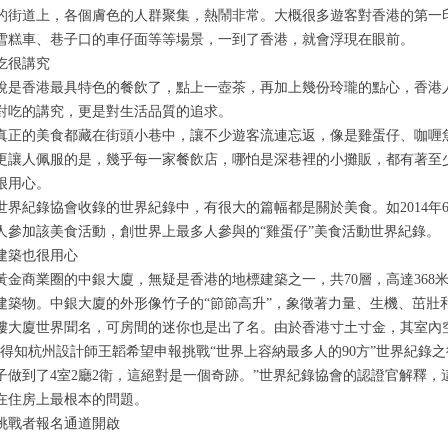
道上，各個膚色的人群聚集，熱鬧非常。大概很多遊客對香港的第一印
雪糕車、巷子口的車仔面等等場景，一到了香港，就會浮現在眼前。
很講究
香港最具特色的餐飲了，點上一壺茶，再加上幾份玲瓏的點心，香港人
對吃的講究，更是對生活品質的追求。
的美食都藏在街頭小巷中，讓不少遊客流連忘返，像是雞蛋仔、咖喱魚
更讓人佩服的是，幾乎每一家餐飲店，哪怕是深巷裡的小攤販，都有著至
很用心。
紀錄協會收錄的世界紀錄中，有很大的篇幅都是關於美食。如
2014
年
人參加該美食活動，創世界上最多人參與的
“
雞蛋仔
”
美食活動世界紀錄。
築也很用心
商業圈的中銀大廈，無疑是香港的地標建築之一，共
70
層，高達
368
建築物。中銀大廈的外形像竹子的
“
節節高升
”
，象徵著力量、生機、茁壯
廈世界聞名，可房間的迷你也是出了名。由於香港寸土寸金，其室內空
得知杭州設計師王韜希望申報挑戰
“
世界上容納最多人的
90
方
”
世界紀錄之
子做到了
4
室
2
廳
2
衛，這絕對是一個奇跡。
”
世界紀錄協會的認證官解釋，
在住房上最根本的問題。
戰者報名通道開啟