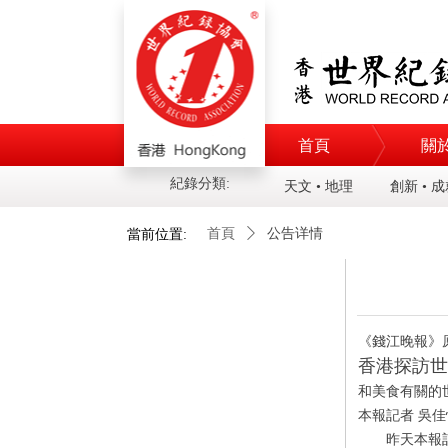
首頁
關
紀錄分類:
天文 • 地理
創新 • 
首頁
ꄲ
公告详情
當前位置:
《錢江晚報》
香港探訪世
和美食有關的
本報記者
吳佳
昨天本報記者