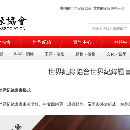
香港的
世界紀錄協會
世界的
紀錄挑戰平台
於協會
世界紀錄
查詢中心
申報中
成就
科學 • 網絡
工商 • 製造
動物 • 植物
文化 • 藝術
世界紀錄協會世界紀錄證
世界紀錄證書
樣式
世界紀錄證書由英文版、中文版內頁、證書封套、及證書外盒組成，精美