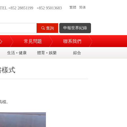
繁體
简体
TEL +852 28851199 +852 95013683
申報世界紀錄
끠
查詢
心
常見問題
聯系我們
生活 • 健康
體育 • 娛樂
綜合
書樣式
高檔。