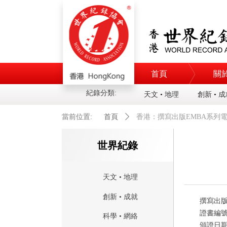
首頁
關
紀錄分類:
天文 • 地理
創新 • 
當前位置:
首頁
ꄲ
香港：撰寫出版EMBA系列電子書最
世界紀錄
天文 • 地理
創新 • 成就
撰寫出
證書編
科學 • 網絡
頒證日