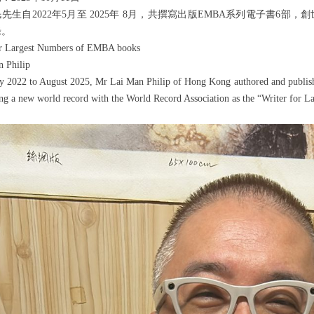
民
先生自
2022
年
5
月至
2025
年
8
月，共撰寫出版
EMBA
系列電子書
6
部，創
錄。
or Largest Numbers of EMBA books
n Philip
2022 to August 2025, Mr Lai Man Philip of Hong Kong authored and published
ing a new world record with the World Record Association as the “Writer for