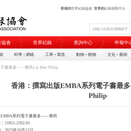
香港的
世界紀錄協會
世界的
紀錄挑戰平台
於協會
世界紀錄
查詢中心
申報中
成就
科學 • 網絡
工商 • 製造
動物 • 植物
文化 • 藝術
多——黎民Lai Man Philip
香港：撰寫出版EMBA系列電子書最多——
Philip
版
EMBA
系列電子書最多——
黎民
號：
5
1851
-2
502
-0
1
期：
2025
年
10
月
11
日