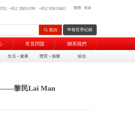
繁體
简体
TEL +852 28851199 +852 95013683
申報世界紀錄
끠
查詢
心
常見問題
聯系我們
生活 • 健康
體育 • 娛樂
綜合
黎民Lai Man