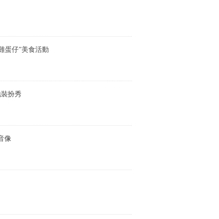
雞蛋仔”美食活動
地裝扮秀
音像