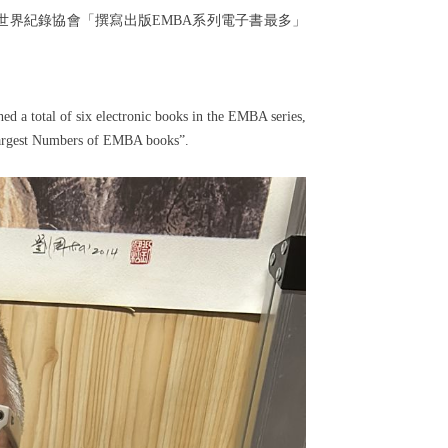
世界紀錄協會「撰寫出版
EMBA
系列電子書最多」
 a total of six electronic books in the EMBA series,
 Largest Numbers of EMBA books”.