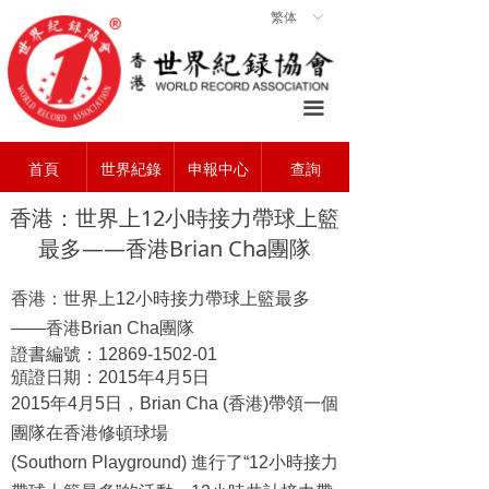
繁体
ꀅ
首頁
ꀇ
關於協會
ꄃ
끀
世界紀錄
ꁡ
首頁
世界紀錄
申報中心
查詢
查詢中心
ꄠ
香港：世界上12小時接力帶球上籃
申報中心
ꂐ
最多——香港Brian Cha團隊
常見問題
ꂀ
香港：世界上
12
小時接力帶球上籃最多
聯系我們
ꁘ
——香港
Brian Cha
團隊
證書編號：
12869-1502-01
頒證日期：
2015
年
4
月
5
日
2015
年
4
月
5
日，
Brian Cha (
香港
)
帶領一個
團隊在香港修頓球場
(Southorn Playground)
進行了“
12
小時接力