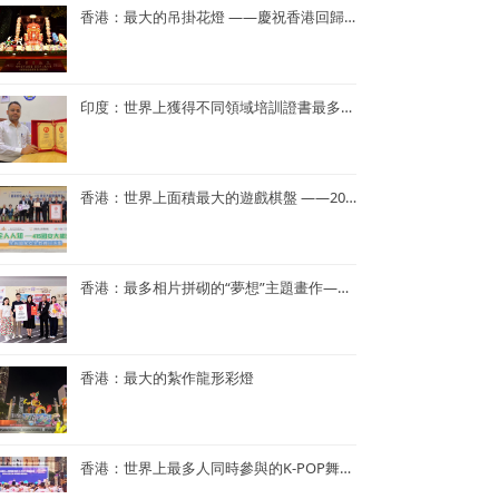
香港：最大的吊掛花燈 ——慶祝香港回歸25周年花燈
印度：世界上獲得不同領域培訓證書最多——Dr. Navneet Kumar
香港：世界上面積最大的遊戲棋盤 ——2023年「國家安全人人知—415 國安大棋盤齊齊玩」
香港：最多相片拼砌的“夢想”主題畫作——半島青年商會55周年「拼出夢相」慶祝活動
香港：最大的紮作龍形彩燈
香港：世界上最多人同時參與的K-POP舞蹈表演