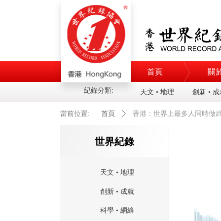
首頁
關
紀錄分類:
天文 • 地理
創新 • 
當前位置:
首頁
ꄲ
香港：世界上最多人同時做
世界紀錄
天文 • 地理
創新 • 成就
科學 • 網絡