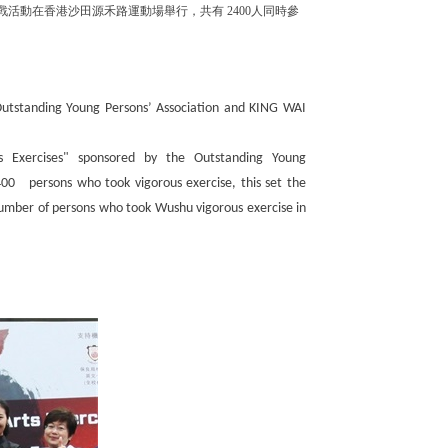
戰活動在香港沙田源禾路運動場舉行，共有
2400
人同時參
Outstanding Young Persons
’
Association and KING WAI
 Exercises" sponsored by the Outstanding Young
0 persons who took vigorous exercise, this set the
umber of persons who took Wushu vigorous exercise in