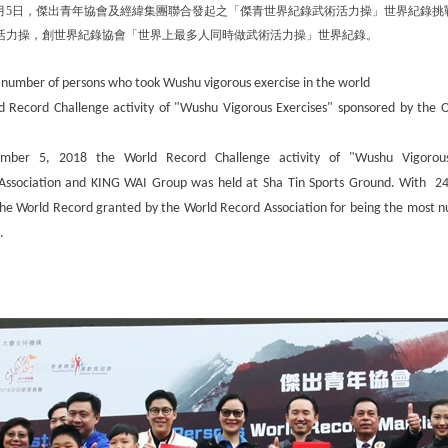
月
5
日，傑出青年協會及經緯集團聯合發起之「傑青世界紀錄武術活力操」世界紀錄挑
活力操，創世界紀錄協會「世界上最多人同時做
武術
活力操」世界紀錄。
number of persons who took Wushu vigorous exercise in the world
d Record Challenge activity of "Wushu Vigorous Exercises" sponsored by the 
ber 5, 2018 the World Record Challenge activity of "Wushu Vigorous
ssociation and KING WAI Group was held at Sha Tin Sports Ground. With 240
he World Record granted by the World Record Association for being the most n
.