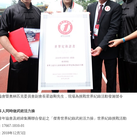
協會暨奧林匹克委員會副會長霍啟剛先生，現場為挑戰世界
紀錄活動發施號令
多人同時做
武術
活力操
青年協會及經緯集團聯合發起之「傑青世界紀錄武術活力操」世界紀錄挑戰活動
：
17667-1810-01
：
2018
年
12
月
5
日