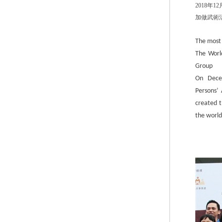
2018
年
12
加做
武術
The most 
The Worl
Group
On Decem
Persons
’
A
created t
the world