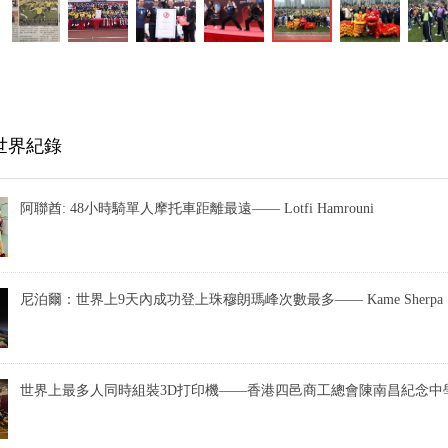
世界紀錄
阿聯酋: 48小時騎單人摩托車距離最遠—— Lotfi Hamrouni
尼泊爾：世界上9天內成功登上珠穆朗瑪峰次數最多—— Kame Sherpa
世界上最多人同時組裝3D打印機——香港四邑商工總會陳南昌紀念中