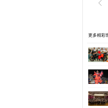
ꁆ
更多精彩