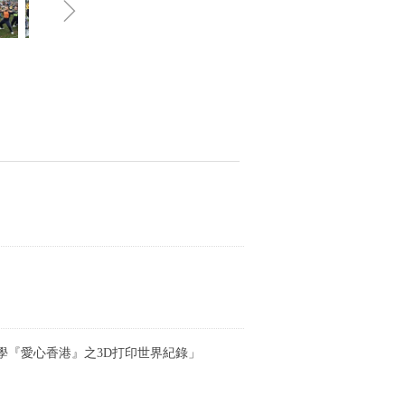
ꁇ
學『愛心香港』之3D打印世界紀錄」