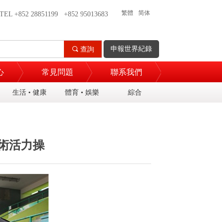
繁體
简体
TEL +852 28851199 +852 95013683
申報世界紀錄
끠
查詢
心
常見問題
聯系我們
生活 • 健康
體育 • 娛樂
綜合
術活力操