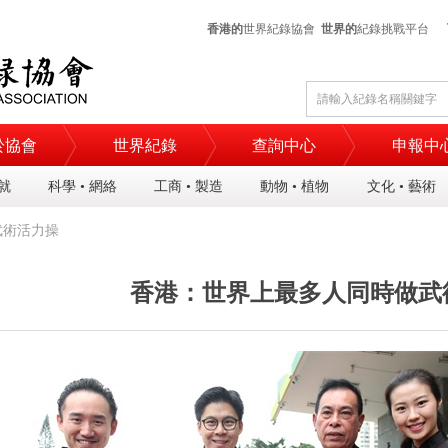
香港的
世界紀錄協會
世界的
紀錄挑戰平台
於協會
世界紀錄
查詢中心
申報中
成就
科學 • 網絡
工商 • 製造
動物 • 植物
文化 • 藝術
武術活力操
香港：世界上最多人同時做武