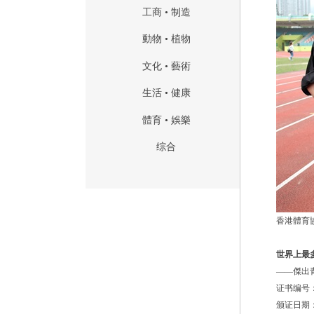
工商 • 制造
動物 • 植物
文化 • 藝術
生活 • 健康
體育 • 娛樂
综合
香港體育
世界上最
——傑出
证书编号
颁证日期