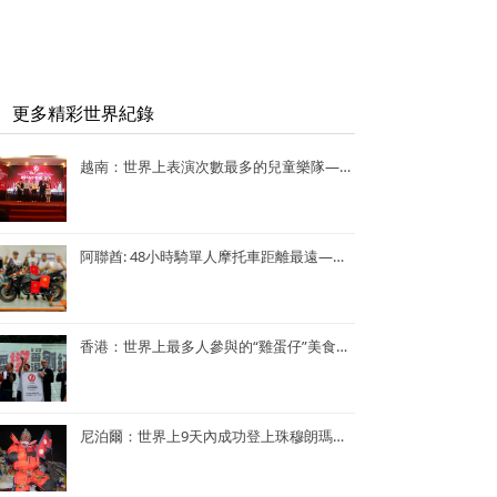
更多精彩世界紀錄
越南：世界上表演次數最多的兒童樂隊——Vo Thanh Trang School Marching Band
阿聯酋: 48小時騎單人摩托車距離最遠—— Lotfi Hamrouni
香港：世界上最多人參與的“雞蛋仔”美食活動——謝霆鋒陳奕迅香港“雞蛋仔”美食活動
尼泊爾：世界上9天內成功登上珠穆朗瑪峰次數最多—— Kame Sherpa