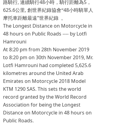
路騎行
,
連續騎行
48
小時，騎行距離為
5
，
625.6
公里
,
創世界紀錄協會“
48
小時騎單人
摩托車距離最遠”世界紀錄
。
The Longest Distance on Motorcycle in
48 hours on Public Roads ---- by Lotfi
Hamrouni
At 8:20 pm from 28th November 2019
to 8:20 pm on 30th November 2019, Mr.
Lotfi Hamrouni had completed 5,625.6
kilometres around the United Arab
Emirates on Motorcycle 2018 Model
KTM 1290 SAS. This sets the world
record granted by the World Record
Association for being the Longest
Distance on Motorcycle in 48 hours on
Public Roads.