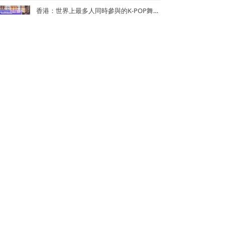
香港：世界上最多人同時參與的K-POP舞蹈表演
香港：世界上單日最多人馬拉松式品嚐鮑魚煲仔飯
香港：最多人接力做點字曲奇——2024《點連多元 • 世界紀錄》
香港：世界上最多人同時背負孩子1公里快步行——關注家庭健康快步行2024
香港：創中小學教育領域世界紀錄最多的持牌中小學數學教師——葉兆庭