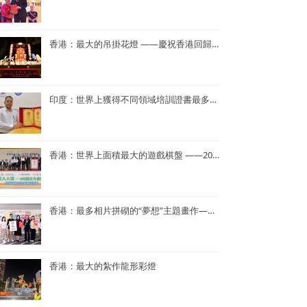
香港：最大的吊掛花燈 ——慶祝香港回歸25周年花燈
印度：世界上獲得不同領域培訓證書最多——Dr. Navneet Kumar
香港：世界上面積最大的遊戲棋盤 ——2023年「國家安全人人知—415 國安大棋盤齊齊玩」
香港：最多相片拼砌的“夢想”主題畫作——半島青年商會55周年「拼出夢相」慶祝活動
香港：最大的紮作龍形彩燈