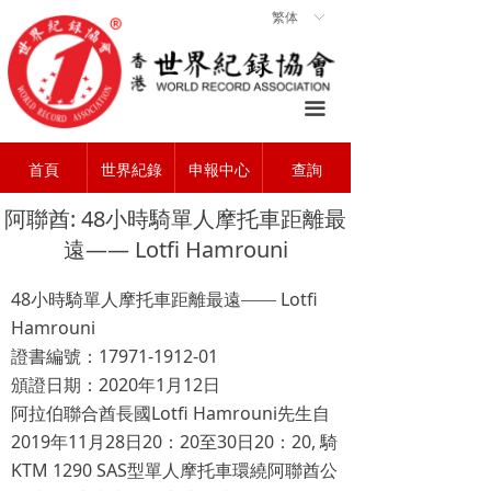
繁体
ꀅ
首頁
ꀇ
關於協會
ꄃ
끀
世界紀錄
ꁡ
首頁
世界紀錄
申報中心
查詢
查詢中心
ꄠ
阿聯酋: 48小時騎單人摩托車距離最
申報中心
ꂐ
遠—— Lotfi Hamrouni
常見問題
ꂀ
48
小時騎單人摩托車距離最遠——
Lotfi
聯系我們
ꁘ
Hamrouni
證書編號：
17971-1912-01
頒證日期：
2020
年
1
月
12
日
阿拉伯聯合酋長國
Lotfi Hamrouni
先生自
2019
年
11
月
28
日
20
：
20
至
30
日
20
：
20,
騎
KTM 1290 SAS
型單人摩托車環繞阿聯酋公